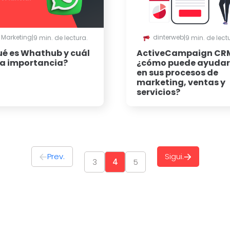
Marketing
dinterweb
|
9 min. de lectura.
|
9 min. de lect
é es Whathub y cuál
ActiveCampaign CR
la importancia?
¿cómo puede ayudar
en sus procesos de
marketing, ventas y
servicios?
Prev.
Sigui.
3
4
5