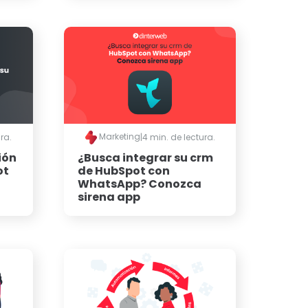
Marketing
ra.
|
4 min. de lectura.
ión
¿Busca integrar su crm
ot
de HubSpot con
WhatsApp? Conozca
sirena app