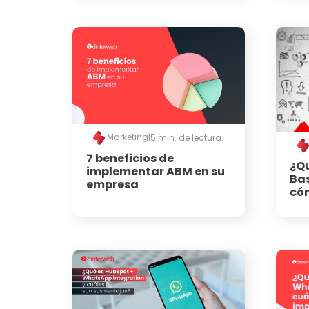
Marketing
|
5 min. de lectura.
7 beneficios de
¿Qu
implementar ABM en su
Bas
empresa
có