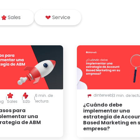
Sales
Service
dinterweb
6 min. de
|
3 min. de lect
|
|
|
lectura.
ng
Sales
b2b
¿Cuándo debe
asos para
implementar una
plementar una
estrategia de Accou
rategia de ABM
Based Marketing en 
empresa?