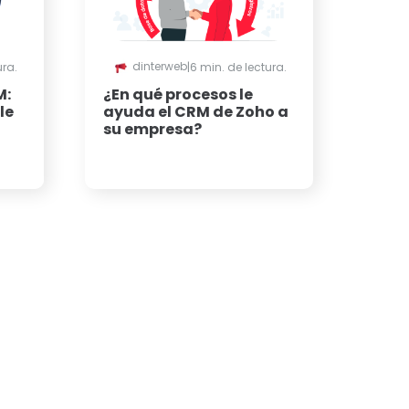
dinterweb
ura.
|
6 min. de lectura.
M:
¿En qué procesos le
le
ayuda el CRM de Zoho a
su empresa?