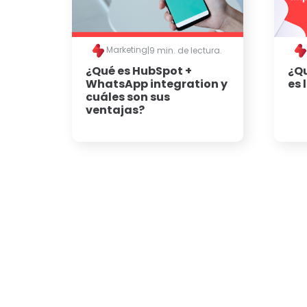
Marketing
|
9 min. de lectura.
¿Qué es HubSpot +
¿Qu
WhatsApp integration y
es 
cuáles son sus
ventajas?