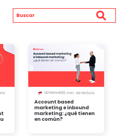
dinterweb
ura.
|
5 min. de lectura.
Account based
marketing e inbound
nt
marketing: ¿qué tienen
su
en común?