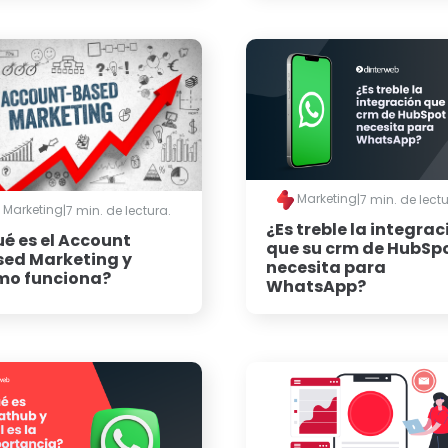
Marketing
|
7 min. de lectu
Marketing
|
7 min. de lectura.
¿Es treble la integrac
é es el Account
que su crm de HubSp
ed Marketing y
necesita para
mo funciona?
WhatsApp?