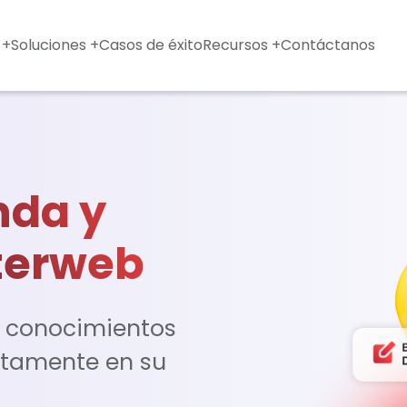
 +
Soluciones +
Casos de éxito
Recursos +
Contáctanos
nda y
terweb
 conocimientos
ectamente en su