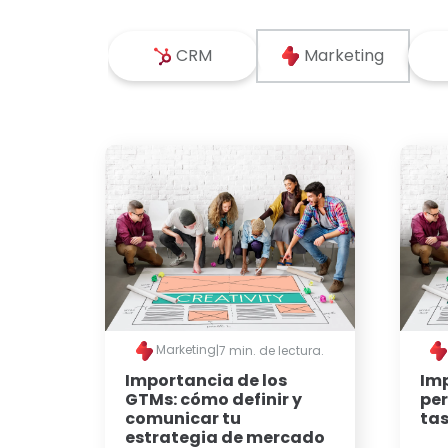
CRM
Marketing
Marketing
|
7 min. de lectura.
Importancia de los
Imp
GTMs: cómo definir y
per
comunicar tu
tas
estrategia de mercado