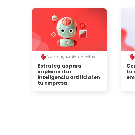
Marketing
|
4 min. de lectura.
Estrategias para
Cóm
implementar
tom
inteligencia artificial en
em
tu empresa