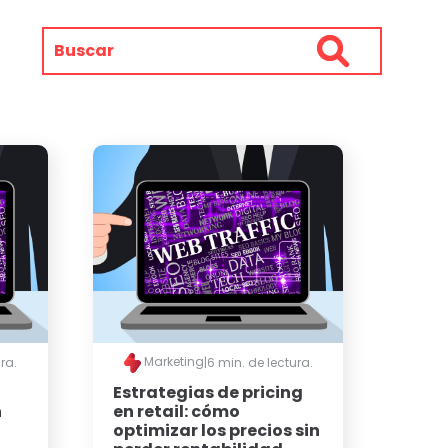
Marketing
ra.
|
6 min. de lectura.
Estrategias de pricing
n
en retail: cómo
optimizar los precios sin