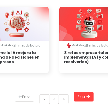
Marketing
Marketing
|
4 min. de lectura.
|
3 min. de lectu
o la IA mejora la
8 retos empresariales
a de decisiones en
implementar IA (y c
presas
resolverlos)
Prev.
Sigui.
2
3
4