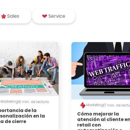
Sales
Service
Marketing
|
6 min. de lectura.
Marketing
|
7 min. de lectu
ortancia de la
Cómo mejorar la
sonalización en la
atención al cliente e
a de cierre
retail con