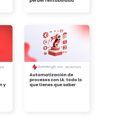
perder rentabilidad
l
Marketing
ura.
|
5 min. de lectura.
Automatización de
procesos con IA: todo lo
n y
que tienes que saber