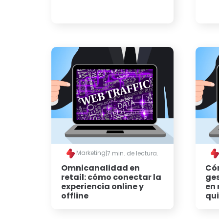
Marketing
|
7 min. de lectura.
Omnicanalidad en
Cóm
retail: cómo conectar la
ges
experiencia online y
en 
offline
qui