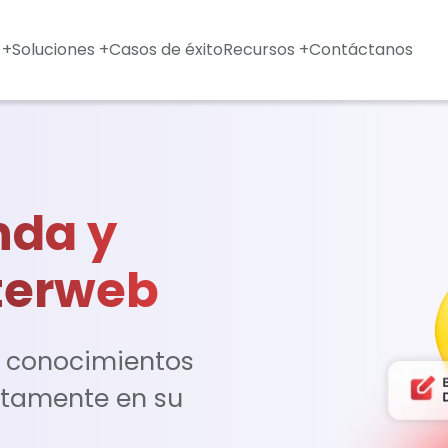
 +
Soluciones +
Casos de éxito
Recursos +
Contáctanos
nda y
terweb
 conocimientos
ectamente en su