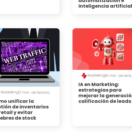
automatización e
inteligencia artificia
Marketing
|
6 min. de lect
IA en Marketing:
estrategias para
Marketing
|
7 min. de lectura.
mejorar la generació
calificación de leads
o unificar la
tión de inventarios
retail y evitar
ebres de stock