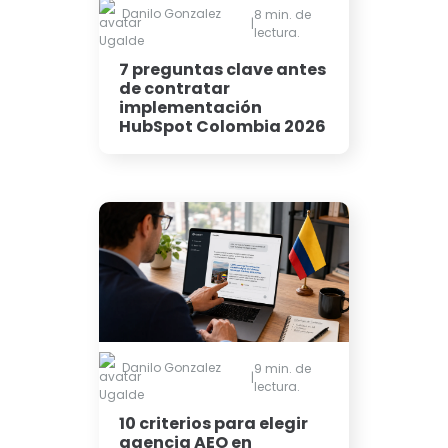
Danilo Gonzalez
8 min. de
|
lectura.
Ugalde
7 preguntas clave antes
de contratar
implementación
HubSpot Colombia 2026
Danilo Gonzalez
9 min. de
|
lectura.
Ugalde
10 criterios para elegir
agencia AEO en