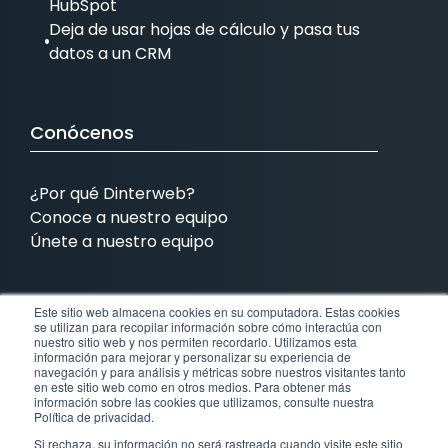
HubSpot
Deja de usar hojas de cálculo y pasa tus
datos a un CRM
Conócenos
¿Por qué Dinterweb?
Conoce a nuestro equipo
Únete a nuestro equipo
Este sitio web almacena cookies en su computadora. Estas cookies
Contamos con presencia en:
se utilizan para recopilar información sobre cómo interactúa con
nuestro sitio web y nos permiten recordarlo. Utilizamos esta
información para mejorar y personalizar su experiencia de
MX
COL
BRA
EEUU
navegación y para análisis y métricas sobre nuestros visitantes tanto
en este sitio web como en otros medios. Para obtener más
información sobre las cookies que utilizamos, consulte nuestra
México
Colombia
Brasil
Estados Unidos
Política de privacidad.
Si rechaza, su información no será rastreada cuando visite este sitio