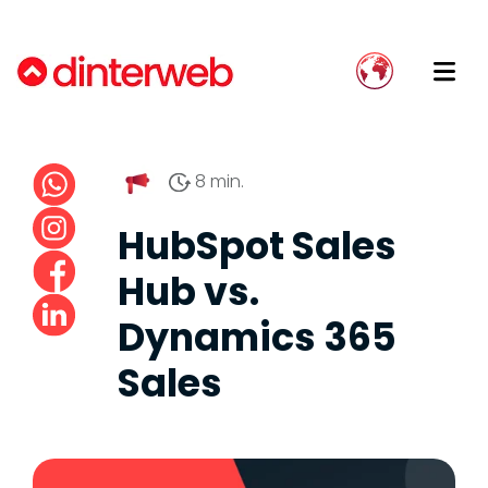
Blog
Implementa HubSpot adecuadamente
Somos Dinterweb
Onboarding
Guías
Evita que tu implementación fracase
Nuestro equipo
Implementación
8 min.
Envía mensajes de WhatsApp desde HubSpot
Únete a nuestro equipo
Growth Strategy
HubSpot Sales
Deja de usar excel y pasa tus datos a un CRM
Desarrollo de integración
Hub vs.
Acompañamiento de integración
Dynamics 365
Migración de sitio web
Sales