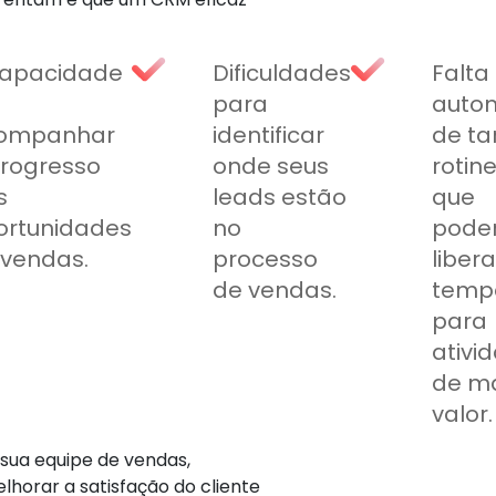
capacidade
Dificuldades
Falta
para
auto
ompanhar
identificar
de ta
progresso
onde seus
rotine
s
leads estão
que
ortunidades
no
pode
 vendas.
processo
libera
de vendas.
temp
para
ativi
de ma
valor.
sua equipe de vendas,
horar a satisfação do cliente