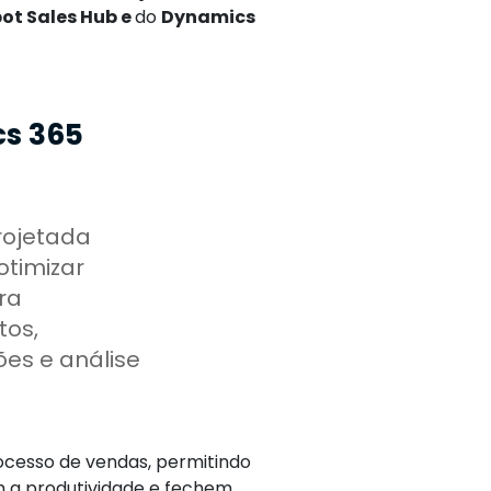
ot Sales Hub e
do
Dynamics
cs 365
rojetada
otimizar
ra
tos,
es e análise
processo de vendas, permitindo
m a produtividade e fechem