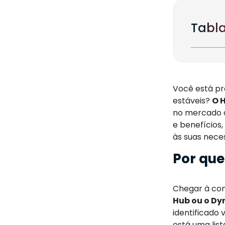
Tabla
Você está pr
estáveis?
O 
no mercado a
e benefícios
às suas nece
Por que
Chegar à con
Hub ou o Dy
identificado
está uma lis