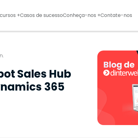
cursos +
Casos de sucesso
Conheça-nos +
Contate-nos
n.
ot Sales Hub
ynamics 365