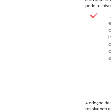
pode resolve
D
d
e
A adoção de 
resolvendo e