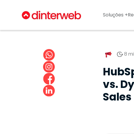
Soluções +
Re
8 mi
HubSp
vs. D
Sales