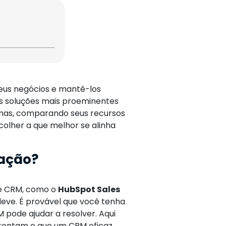
eus negócios e mantê-los
s soluções mais proeminentes
rmas, comparando seus recursos
olher a que melhor se alinha
ração?
de CRM, como o
HubSpot Sales
eve. É provável que você tenha
pode ajudar a resolver. Aqui
frentam e que um CRM eficaz