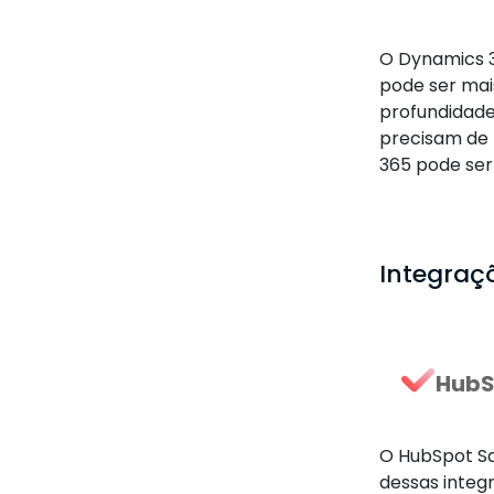
O Dynamics 3
pode ser mai
profundidade
precisam de 
365 pode se
Integraç
HubS
O HubSpot Sa
dessas integ