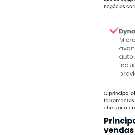
negócios com
Dyna
Micr
avan
autom
Incl
prev
O principal 
ferramentas n
otimizar o p
Princip
vendas