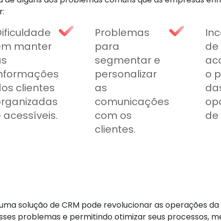
r:
ificuldade
Problemas
In
em manter
para
de
as
segmentar e
ac
informações
personalizar
o 
os clientes
as
da
organizadas
comunicações
op
 acessíveis.
com os
de
clientes.
uma solução de CRM pode revolucionar as operações da 
sses problemas e permitindo otimizar seus processos, mel