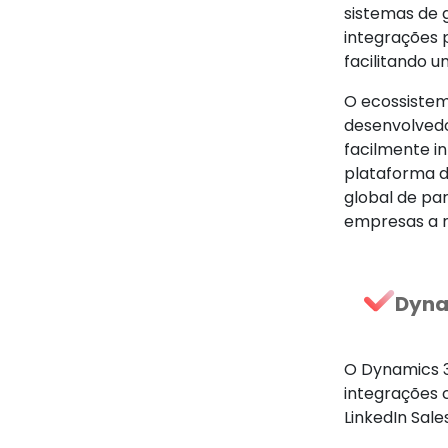
sistemas de 
integrações 
facilitando u
O ecossistem
desenvolvedo
facilmente i
plataforma d
global de pa
empresas a m
Dyna
O Dynamics 3
integrações 
LinkedIn Sale