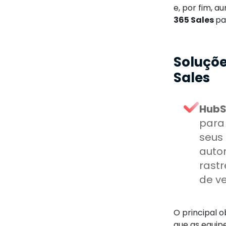
e, por fim, a
365 Sales
pa
Soluçõe
Sales
HubS
para 
seus
auto
rast
de v
O principal o
que as equip