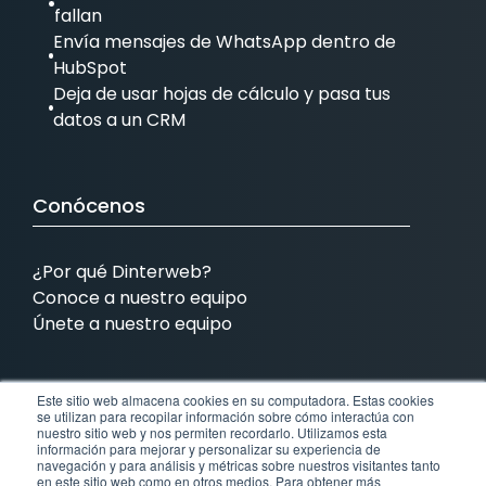
fallan
Envía mensajes de WhatsApp dentro de
HubSpot
Deja de usar hojas de cálculo y pasa tus
datos a un CRM
Conócenos
¿Por qué Dinterweb?
Conoce a nuestro equipo
Únete a nuestro equipo
Este sitio web almacena cookies en su computadora. Estas cookies
Contamos con presencia en:
se utilizan para recopilar información sobre cómo interactúa con
nuestro sitio web y nos permiten recordarlo. Utilizamos esta
información para mejorar y personalizar su experiencia de
MX
COL
BRA
EEUU
navegación y para análisis y métricas sobre nuestros visitantes tanto
en este sitio web como en otros medios. Para obtener más