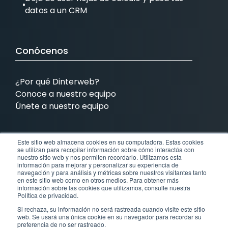
datos a un CRM
Conócenos
¿Por qué Dinterweb?
Conoce a nuestro equipo
Únete a nuestro equipo
Este sitio web almacena cookies en su computadora. Estas cookies
Contamos con presencia en:
se utilizan para recopilar información sobre cómo interactúa con
nuestro sitio web y nos permiten recordarlo. Utilizamos esta
información para mejorar y personalizar su experiencia de
MX
COL
BRA
EEUU
navegación y para análisis y métricas sobre nuestros visitantes tanto
en este sitio web como en otros medios. Para obtener más
información sobre las cookies que utilizamos, consulte nuestra
México
Colombia
Brasil
Estados Unidos
Política de privacidad.
Si rechaza, su información no será rastreada cuando visite este sitio
web. Se usará una única cookie en su navegador para recordar su
CR
preferencia de no ser rastreado.