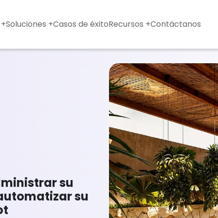
 +
Soluciones +
Casos de éxito
Recursos +
Contáctanos
dministrar su
 automatizar su
ot