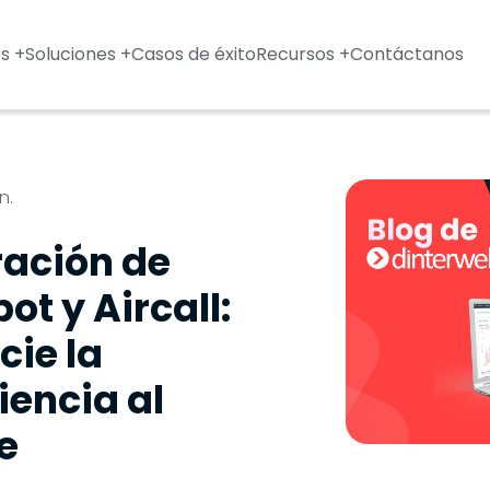
s +
Soluciones +
Casos de éxito
Recursos +
Contáctanos
n.
ración de
ot y Aircall:
cie la
iencia al
e