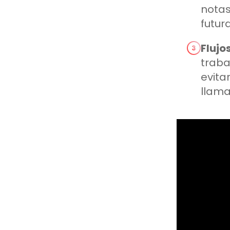
notas
futur
Flujo
traba
evita
llama