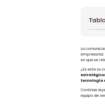
Tabla
La comunicaci
empresarial.
en que se rel
¿Es este su c
estratégica
tecnología d
Continúe ley
equipo de ve