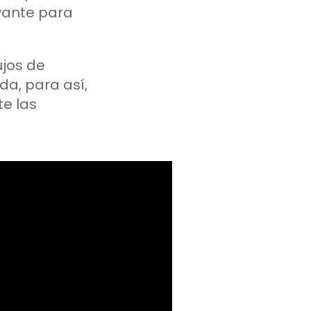
evante para
ujos de
a, para así,
te las