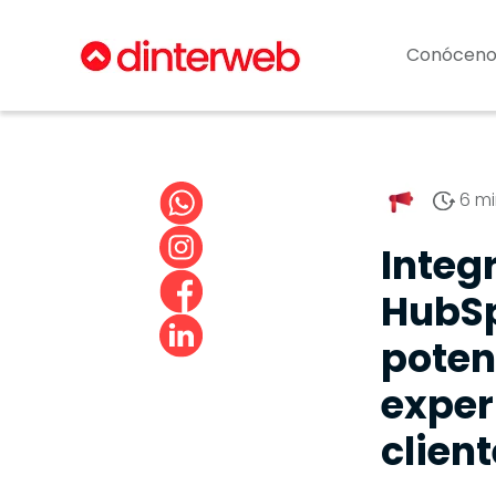
Conóceno
6 mi
Integ
HubSp
poten
exper
client