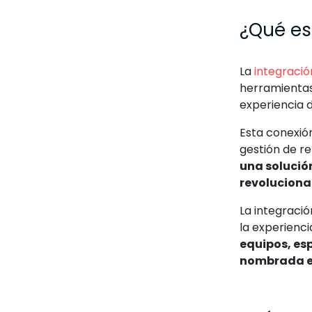
¿Qué es
La
integració
herramientas
experiencia d
Esta conexió
gestión de re
una solució
revoluciona
La integraci
la experienci
equipos, es
nombrada en