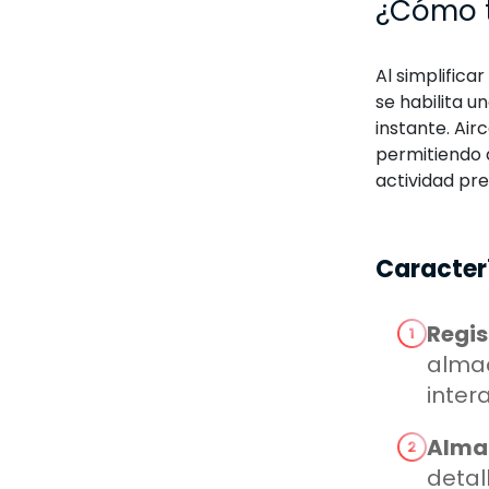
¿Cómo t
Al simplifica
se habilita u
instante. Air
permitiendo 
actividad pre
Caracterí
Regis
almac
inter
Almac
detal