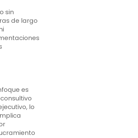
o sin
ras de largo
ni
mentaciones
s
nfoque es
consultivo
jecutivo, lo
implica
or
lucramiento