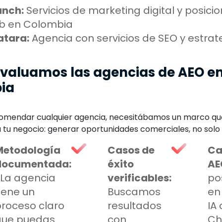
anch:
Servicios de marketing digital y posic
b en Colombia
atara:
Agencia con servicios de SEO y estrate
valuamos las agencias de AEO e
ia
omendar cualquier agencia, necesitábamos un marco que 
 tu negocio: generar oportunidades comerciales, no solo 
Metodología
Casos de
Ca
documentada:
éxito
AE
¿La agencia
verificables:
po
iene un
Buscamos
en
roceso claro
resultados
IA
que puedas
con
Ch