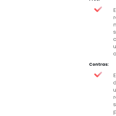
r
Contras:
E
r
s