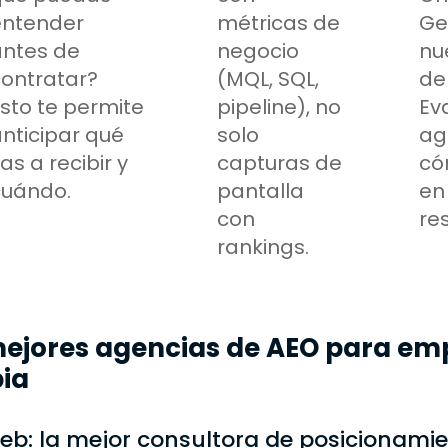
entender
métricas de
Ge
antes de
negocio
nu
ontratar?
(MQL, SQL,
de
sto te permite
pipeline), no
Ev
nticipar qué
solo
ag
as a recibir y
capturas de
có
cuándo.
pantalla
en
con
re
rankings.
mejores agencias de AEO para em
ia
web: la mejor consultora de posicionami