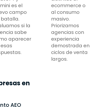
mini es el
ecommerce o
evo campo
al consumo
 batalla.
masivo.
aluamos si la
Priorizamos
encia sabe
agencias con
mo aparecer
experiencia
 esas
demostrada en
spuestas.
ciclos de venta
largos.
presas en
ento AEO