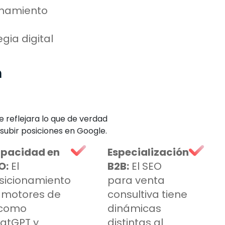
ionamiento
gia digital
n
reflejara lo que de verdad
subir posiciones en Google.
pacidad en
Especialización
O:
El
B2B:
El SEO
sicionamiento
para venta
 motores de
consultiva tiene
 como
dinámicas
atGPT y
distintas al