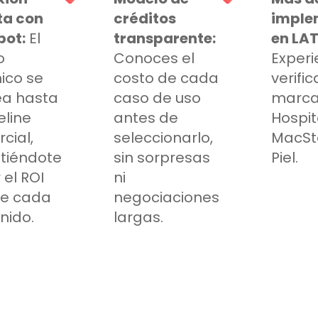
ta con
créditos
imple
pot:
El
transparente:
en LA
o
Conoces el
Experi
ico se
costo de cada
verifi
ea hasta
caso de uso
marca
eline
antes de
Hospit
cial,
seleccionarlo,
MacSto
tiéndote
sin sorpresas
Piel.
 el ROI
ni
de cada
negociaciones
nido.
largas.