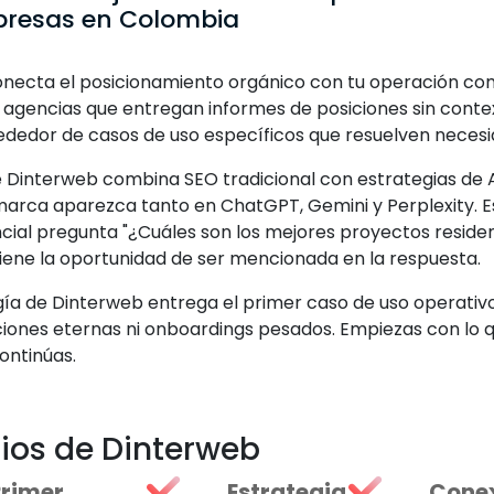
resas en Colombia
necta el posicionamiento orgánico con tu operación come
e agencias que entregan informes de posiciones sin cont
ededor de casos de uso específicos que resuelven necesi
e Dinterweb combina SEO tradicional con estrategias de 
marca aparezca tanto en ChatGPT, Gemini y Perplexity. Es
ncial pregunta "¿Cuáles son los mejores proyectos reside
iene la oportunidad de ser mencionada en la respuesta.
ía de Dinterweb entrega el primer caso de uso operativo
ones eternas ni onboardings pesados. Empiezas con lo qu
continúas.
ios de Dinterweb
Primer
Estrategia
Cone