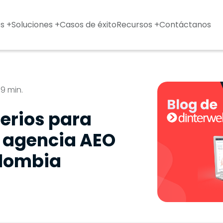
s +
Soluciones +
Casos de éxito
Recursos +
Contáctanos
9 min.
terios para
r agencia AEO
lombia