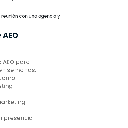
 reunión con una agencia y
e AEO
o AEO para
 en semanas,
 como
eting
marketing
n presencia