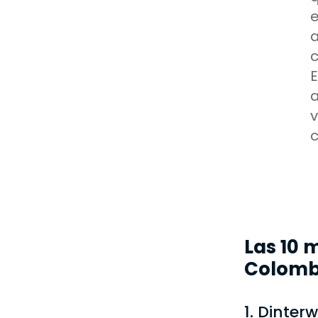
c
E
a
v
Las 10 
Colomb
1. Dinter