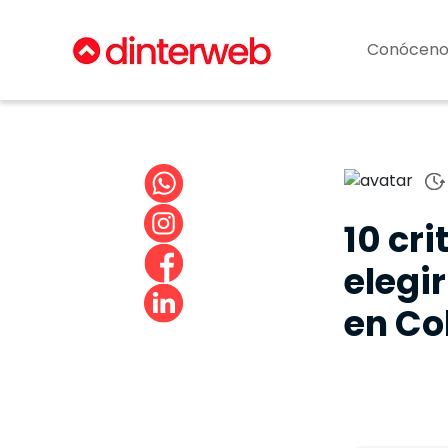
Conóceno
10 cri
elegi
en Co