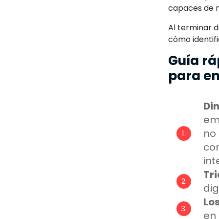
capaces de m
Al terminar 
cómo identif
Guía rá
para e
Di
em
no 
co
int
Tri
dig
Los
en