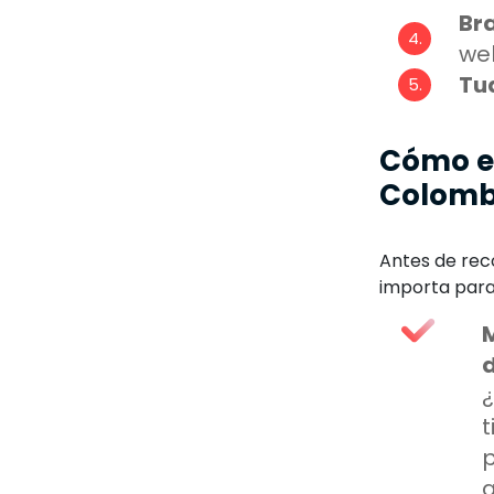
Br
we
Tu
Cómo e
Colomb
Antes de rec
importa para
t
p