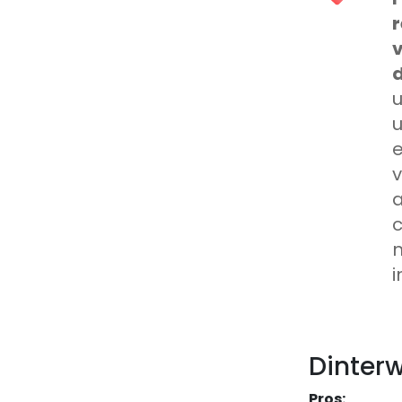
v
d
e
v
i
Dinterw
Pros: