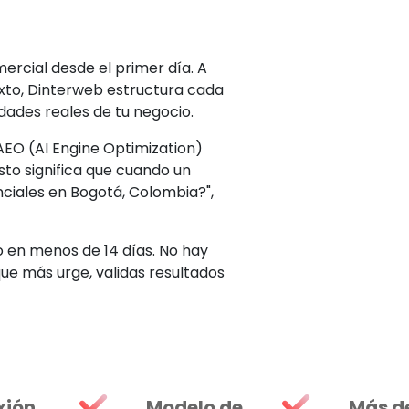
rcial desde el primer día. A
exto, Dinterweb estructura cada
dades reales de tu negocio.
AEO (AI Engine Optimization)
to significa que cuando un
nciales en Bogotá, Colombia?",
 en menos de 14 días. No hay
e más urge, validas resultados
xión
Modelo de
Más d