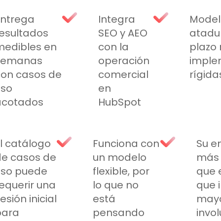
Entrega
Integra
Model
esultados
SEO y AEO
atadu
medibles en
con la
plazo 
semanas
operación
imple
con casos de
comercial
rígida
uso
en
acotados
HubSpot
l catálogo
Funciona con
Su e
de casos de
un modelo
más 
uso puede
flexible, por
que e
equerir una
lo que no
que 
esión inicial
está
may
para
pensando
invo