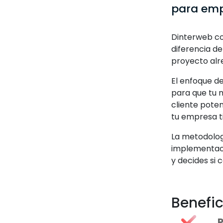
para emp
Dinterweb co
diferencia d
proyecto alr
El enfoque d
para que tu 
cliente pote
tu empresa t
La metodolog
implementaci
y decides si 
Benefic