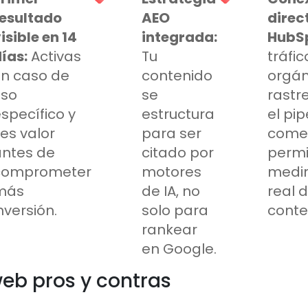
resultado
AEO
direc
isible en 14
integrada:
HubS
ías:
Activas
Tu
tráfic
un caso de
contenido
orgán
uso
se
rastr
specífico y
estructura
el pip
es valor
para ser
comer
antes de
citado por
permi
comprometer
motores
medir
más
de IA, no
real 
nversión.
solo para
conte
rankear
en Google.
eb pros y contras