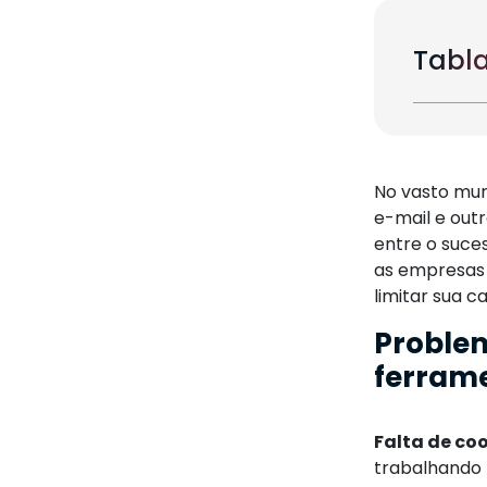
Tabla
No vasto mund
e-mail e out
entre o suce
as empresas 
limitar sua c
Problem
ferrame
Falta de co
trabalhando 