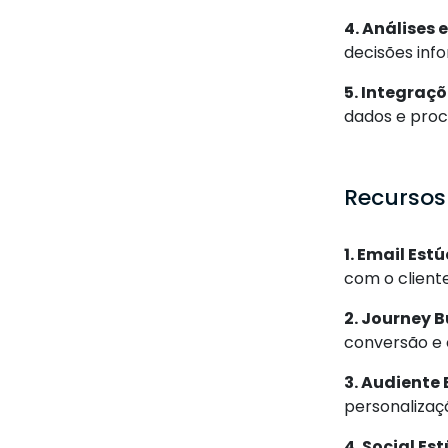
4. Análises e
decisões inf
5. Integraçõ
dados e proc
Recursos
1. Email Estú
com o cliente
2. Journey B
conversão e o
3. Audiente 
personalizaç
4. Social Es