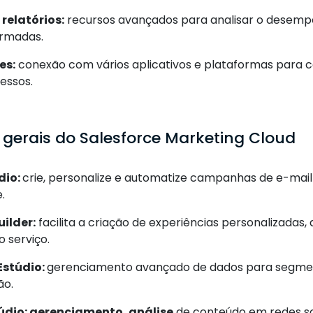
 relatórios:
recursos avançados para analisar o desem
ormadas.
es:
conexão com vários aplicativos e plataformas para c
essos.
 gerais do Salesforce Marketing Cloud
dio:
crie, personalize e automatize campanhas de e-mai
.
uilder:
facilita a criação de experiências personalizadas,
 serviço.
Estúdio:
gerenciamento avançado de dados para segmen
ão.
túdio: gerenciamento, análise
de conteúdo em redes so