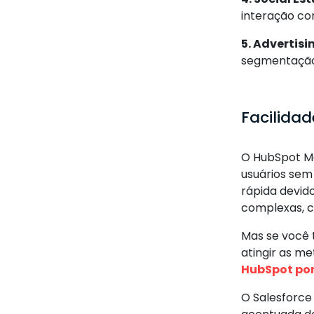
interação com
5. Advertisi
segmentação
Facilidad
O HubSpot Mar
usuários sem
rápida devid
complexas, 
Mas se você 
atingir as m
HubSpot por
O Salesforce