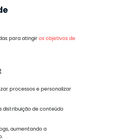
de
as para atingir
os objetivos de
t
ar processos e personalizar
a distribuição de conteúdo
blogs, aumentando a
o.