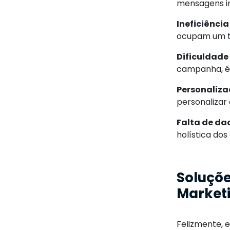
mensagens in
Ineficiência
ocupam um te
Dificuldade 
campanha, é d
Personaliza
personalizar
Falta de da
holística dos
Soluçõe
Market
Felizmente, 