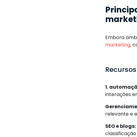
Princip
market
Embora ambas
marketing
, 
Recursos
1. automaçã
interações em
Gerenciame
relevante e 
SEO e blogs:
classificaçã