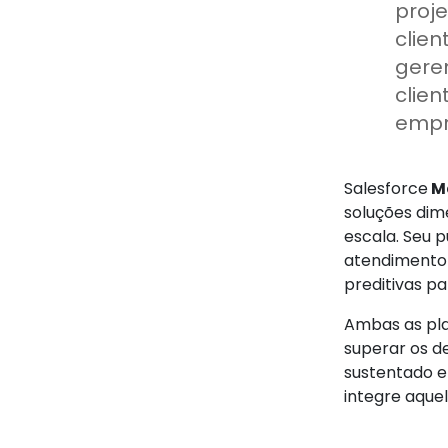
proje
clie
gere
clien
empr
Salesforce
Ma
soluções dim
escala. Seu 
atendimento 
preditivas pa
Ambas as pl
superar os d
sustentado e
integre aquel