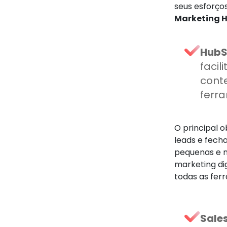
seus esforço
Marketing H
HubS
faci
cont
ferra
O principal o
leads e fecha
pequenas e m
marketing dig
todas as fe
Sale