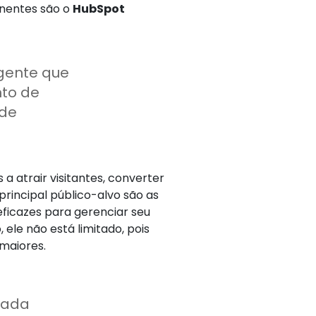
inentes são o
HubSpot
gente que
nto de
 de
a atrair visitantes, converter
principal público-alvo são as
ficazes para gerenciar seu
ele não está limitado, pois
maiores.
çada