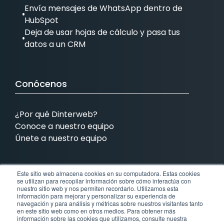
Envía mensajes de WhatsApp dentro de
HubSpot
Deja de usar hojas de cálculo y pasa tus
datos a un CRM
Conócenos
¿Por qué Dinterweb?
Conoce a nuestro equipo
Únete a nuestro equipo
Este sitio web almacena cookies en su computadora. Estas cookies
Contamos con presencia en:
se utilizan para recopilar información sobre cómo interactúa con
nuestro sitio web y nos permiten recordarlo. Utilizamos esta
información para mejorar y personalizar su experiencia de
MX
COL
BRA
EEUU
navegación y para análisis y métricas sobre nuestros visitantes tanto
en este sitio web como en otros medios. Para obtener más
información sobre las cookies que utilizamos, consulte nuestra