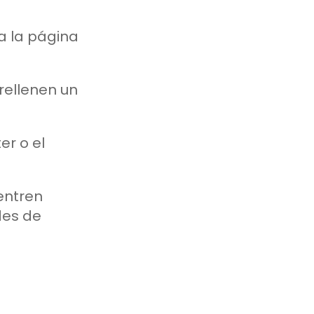
a la página
 rellenen un
er o el
uentren
des de