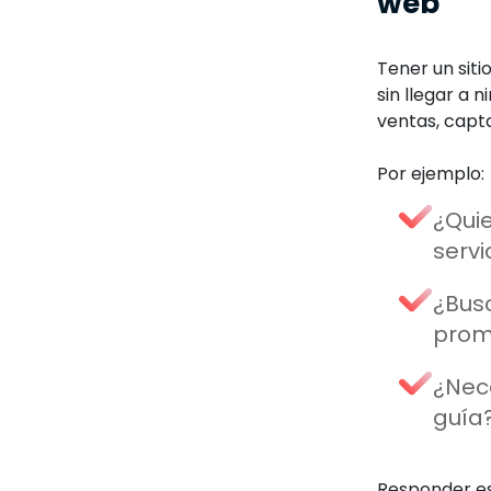
web
Tener un siti
sin llegar a 
ventas, capta
Por ejemplo:
¿Quie
servi
¿Busc
prom
¿Nec
guía
Responder es