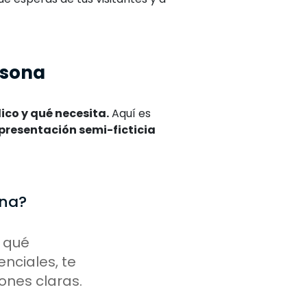
rsona
lico y qué necesita.
Aquí es
presentación semi-ficticia
ona?
 qué
nciales, te
ones claras.