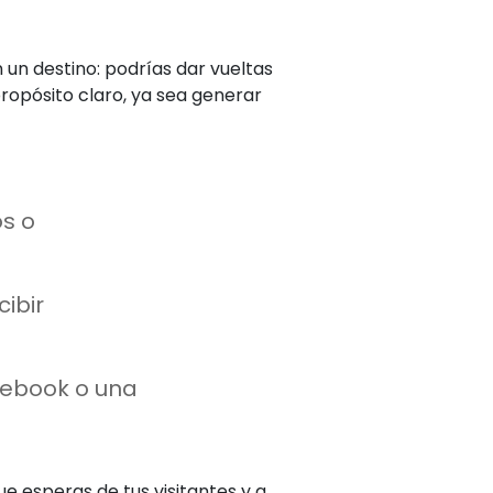
n un destino: podrías dar vueltas
propósito claro, ya sea generar
os o
ibir
 ebook o una
e esperas de tus visitantes y a