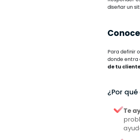
diseñar un si
Conoce 
Para definir 
donde entra 
de tu clien
¿Por qué
Te ay
probl
ayuda