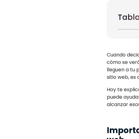
Tabla
Cuando decide
cómo se verá
lleguen a tu 
sitio web, es 
Hoy te expli
puede ayudar
alcanzar esos
Importan