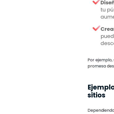
Dise
tu pú
aumen
Crea
pued
desca
Por ejemplo, 
promesa desd
Ejemplo
sitios
Dependiendo d