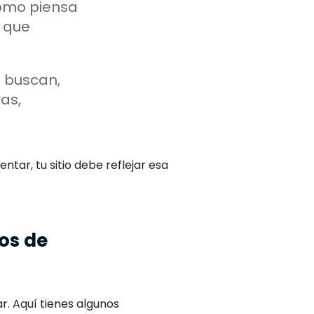
ómo piensa
o que
 buscan,
as,
ntar, tu sitio debe reflejar esa
pos de
r. Aquí tienes algunos