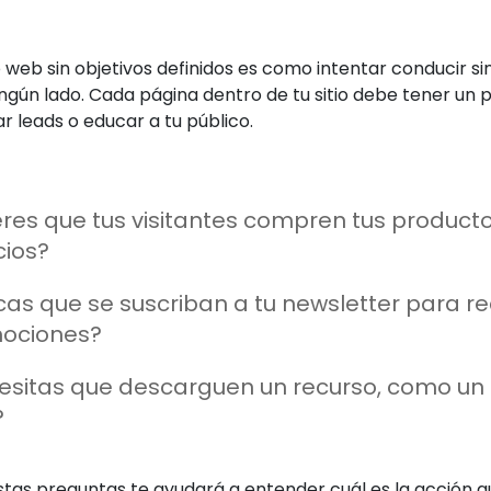
o web sin objetivos definidos es como intentar conducir si
ningún lado. Cada página dentro de tu sitio debe tener un 
r leads o educar a tu público.
res que tus visitantes compren tus product
cios?
as que se suscriban a tu newsletter para rec
ociones?
esitas que descarguen un recurso, como un
?
tas preguntas te ayudará a entender cuál es la acción qu