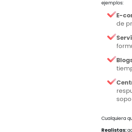
ejemplos:
E-co
de p
Servi
formu
Blogs
tiem
Cent
respu
sopor
Cualquiera qu
Realistas:
a