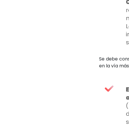
m
s
Se debe cons
en la vía más