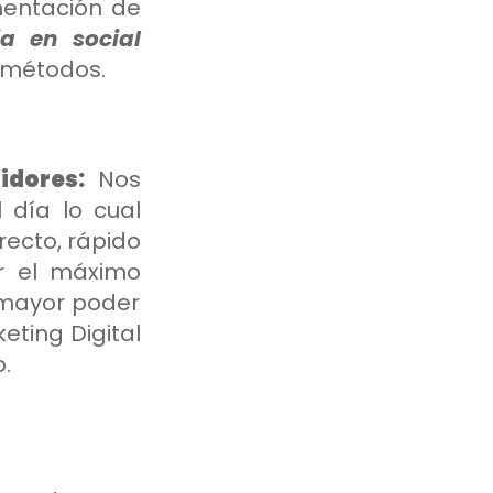
entación de
a en social
s métodos.
idores:
Nos
día lo cual
recto, rápido
ar el máximo
 mayor poder
ting Digital
o.