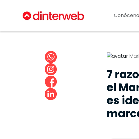
Conóceno
Mar
7 raz
el Ma
es id
marc