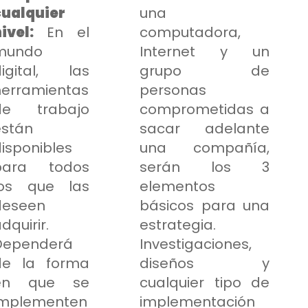
cualquier
una
nivel:
En el
computadora,
mundo
Internet y un
digital, las
grupo de
herramientas
personas
de trabajo
comprometidas a
están
sacar adelante
isponibles
una compañía,
para todos
serán los 3
los que las
elementos
deseen
básicos para una
dquirir.
estrategia.
Dependerá
Investigaciones,
de la forma
diseños y
en que se
cualquier tipo de
implementen
implementación