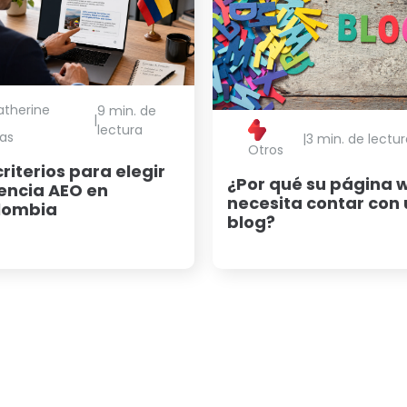
atherine
9 min. de
|
lectura
as
|
3 min. de lectu
Otros
criterios para elegir
¿Por qué su página 
encia AEO en
necesita contar con
lombia
blog?