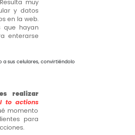
Resulta muy
ular y datos
os en la web.
s que hayan
a enterarse
a sus celulares, convirtiéndolo
es realizar
ll to actions
 qué momento
lientes para
cciones.