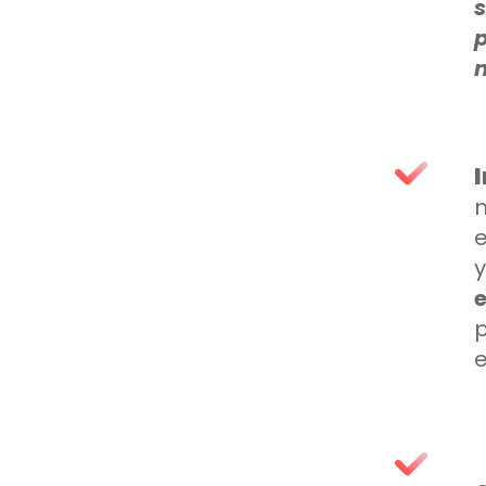
e
y
p
e