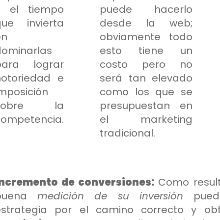
y el tiempo
puede hacerlo
que invierta
desde la web;
en
obviamente todo
dominarlas
esto tiene un
para lograr
costo pero no
notoriedad e
será tan elevado
mposición
como los que se
sobre la
presupuestan en
competencia.
el marketing
tradicional.
Incremento de conversiones:
Como resul
buena
medición de su inversión
puede
estrategia por el camino correcto y o