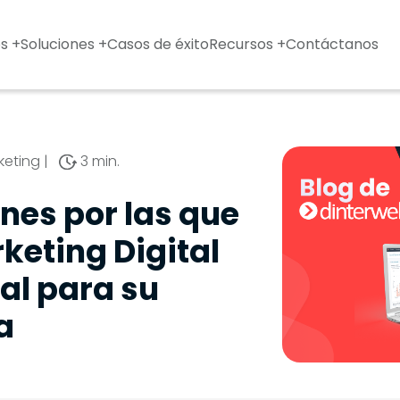
s +
Soluciones +
Casos de éxito
Recursos +
Contáctanos
keting
|
3 min.
ones por las que
rketing Digital
eal para su
a