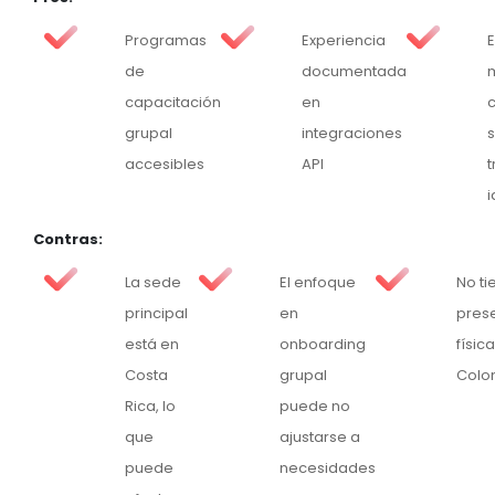
Programas
Experiencia
de
documentada
m
capacitación
en
grupal
integraciones
accesibles
API
t
Contras:
La sede
El enfoque
No ti
principal
en
pres
está en
onboarding
físic
Costa
grupal
Colo
Rica, lo
puede no
que
ajustarse a
puede
necesidades