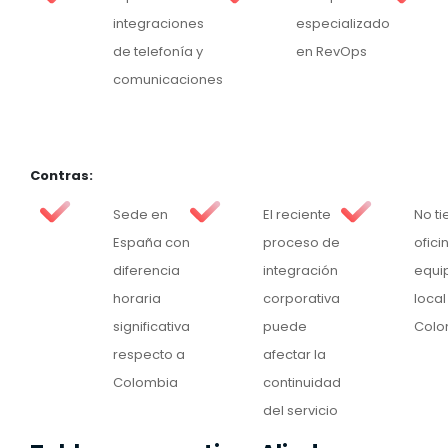
integraciones
especializado
de telefonía y
en RevOps
comunicaciones
Contras:
Sede en
El reciente
No ti
España con
proceso de
ofici
diferencia
integración
equi
horaria
corporativa
local
significativa
puede
Colo
respecto a
afectar la
Colombia
continuidad
del servicio