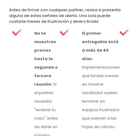
Antes de firmar con cualquier partner, revisa si presenta
alguna de estas señales de alerta. Una sola puede
costarte meses de frustración y dinero tirado:
No te
El primer
muestran
entregable está
precios
a más de 60
hasta la
días:
segunda o
Implementaciones
tercera
que tardan meses
reunión:
Si
en mostrar
el partner
resultados suelen
necesita
terminar en
"evaluar tu
equipos frustrados
caso" antes
que vuelven a las
de darte un
hojas de cálculo.
número