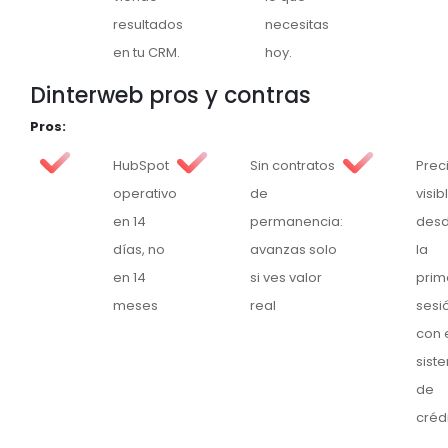
resultados
necesitas
en tu CRM.
hoy.
Dinterweb pros y contras
Pros:
HubSpot
Sin contratos
Prec
operativo
de
visib
en 14
permanencia:
des
días, no
avanzas solo
la
en 14
si ves valor
prim
meses
real
sesi
con 
sist
de
créd