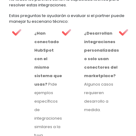
resolver estas integraciones.
Estas preguntas te ayudarán a evaluar si el partner puede
manejar tu escenario técnico:
¿Han
¿Desarrollan
conectado
integraciones
HubSpot
personalizadas
con el
o solo usan
mismo
conectores del
sistema que
marketplace?
usas?
Pide
Algunos casos
ejemplos
requieren
específicos
desarrollo a
de
medida.
integraciones
similares a la
tuya.