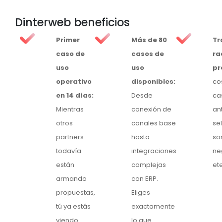
Dinterweb beneficios
Primer
Más de 80
Tr
caso de
casos de
ra
uso
uso
pr
operativo
disponibles:
co
en 14 días:
Desde
ca
Mientras
conexión de
an
otros
canales base
se
partners
hasta
so
todavía
integraciones
ne
están
complejas
et
armando
con ERP.
propuestas,
Eliges
tú ya estás
exactamente
viendo
lo que