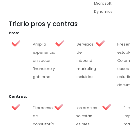
Microsoft
Dynamics
Triario pros y contras
Pros:
Amplia
Servicios
Presen
experiencia
de
establ
en sector
inbound
Colom
financiero y
marketing
casos
gobierno
incluidos
estudi
docum
Contras:
El proceso
Los precios
El 
de
no están
im
consultoría
visibles
ma