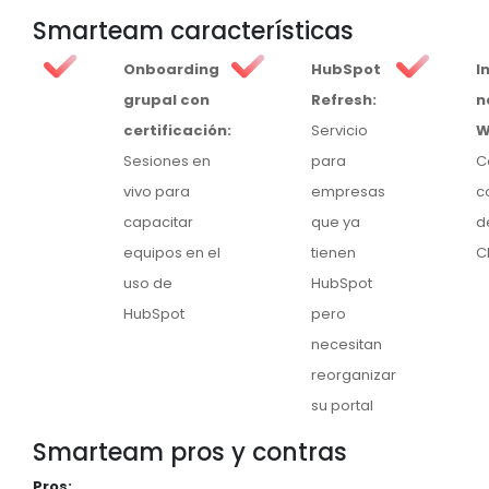
Smarteam características
Onboarding
HubSpot
I
grupal con
Refresh:
n
certificación:
Servicio
W
Sesiones en
para
C
vivo para
empresas
c
capacitar
que ya
d
equipos en el
tienen
C
uso de
HubSpot
HubSpot
pero
necesitan
reorganizar
su portal
Smarteam pros y contras
Pros: